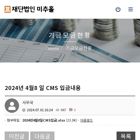
기금모금현황
기금모금현황
Home
2024년 4월8 일 CMS 입금내용
사무국
2024.07.01 16:24
947
0
- 첨부파일 :
2024년4월8일CMS입금.xlsx
(23.0K) -
다운로드
이전글
다음글
목록