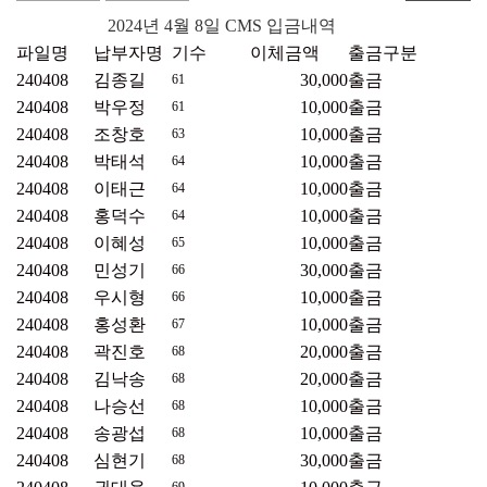
2024년 4월 8일 CMS 입금내역
파일명
납부자명
기수
이체금액
출금구분
240408
김종길
30,000
출금
61
240408
박우정
10,000
출금
61
240408
조창호
10,000
출금
63
240408
박태석
10,000
출금
64
240408
이태근
10,000
출금
64
240408
홍덕수
10,000
출금
64
240408
이혜성
10,000
출금
65
240408
민성기
30,000
출금
66
240408
우시형
10,000
출금
66
240408
홍성환
10,000
출금
67
240408
곽진호
20,000
출금
68
240408
김낙송
20,000
출금
68
240408
나승선
10,000
출금
68
240408
송광섭
10,000
출금
68
240408
심현기
30,000
출금
68