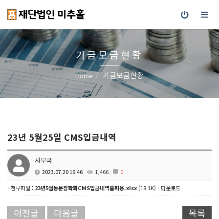
기금모금현황
기금모금현황
Home
23년 5월25일 CMS입금내역
사무국
2023.07.20 16:46
1,466
0
- 첨부파일 :
23년5월동문장학회CMS입금내역홈피용.xlsx
(18.1K) -
다운로드
이전글
다음글
목록